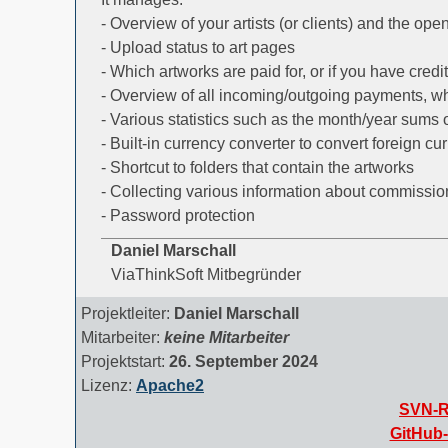
- Overview of your artists (or clients) and the open
- Upload status to art pages
- Which artworks are paid for, or if you have credi
- Overview of all incoming/outgoing payments, wh
- Various statistics such as the month/year sums
- Built-in currency converter to convert foreign cur
- Shortcut to folders that contain the artworks
- Collecting various information about commissions
- Password protection
Daniel Marschall
ViaThinkSoft Mitbegründer
Projektleiter:
Daniel Marschall
Mitarbeiter:
keine Mitarbeiter
Projektstart:
26. September 2024
Lizenz:
Apache2
SVN-Re
GitHub-