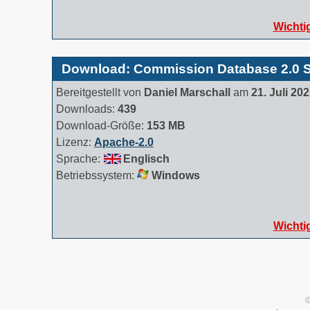
Wichti
Download: Commission Database 2.0 Se
Bereitgestellt von
Daniel Marschall
am
21. Juli 20
Downloads:
439
Download-Größe:
153 MB
Lizenz:
Apache-2.0
Sprache:
Englisch
Betriebssystem:
Windows
Wichti
©