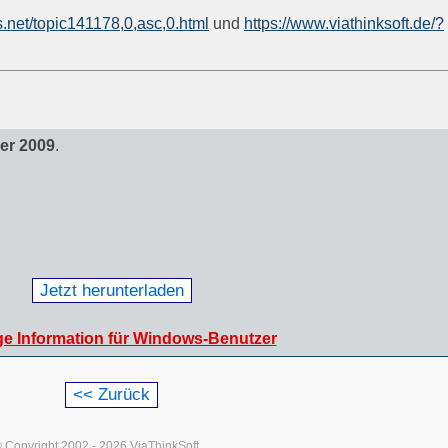
s.net/topic141178,0,asc,0.html
und
https://www.viathinksoft.de/?
er 2009
.
Jetzt herunterladen
ge Information für Windows-Benutzer
 Copyright 2002 - 2026 ViaThinkSoft