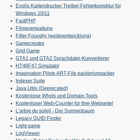
Evolis Kartendrucker Treiber-Fehlerkorrektur für
Windows 10/11
FastPHP
Filmeverwaltung
Filter Foundry (weiterentwicklung)
Gamecreator
Grid Game
GTA1 und GTA2 Sprachdatei-Konvertierer
HT46F47 Simulator
Imagination Pilots ART-File packer/unpacker
Indexer Suite
Java Utils (Deprecated)
Kostenlose WhoIs und Domain Tools
Kostenloser Web-Counter für Ihre Webseite!
L'arbre du soleil - Der Sonnenbaum
Legacy GUID Finder
Light game
LogViewer