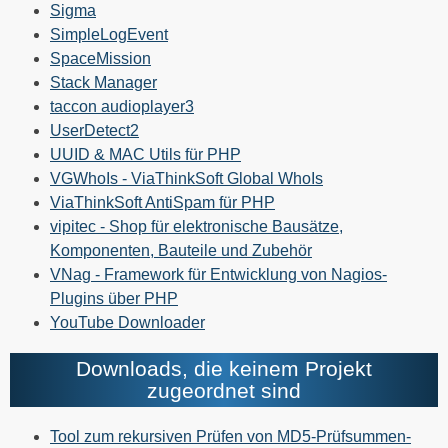
Sigma
SimpleLogEvent
SpaceMission
Stack Manager
taccon audioplayer3
UserDetect2
UUID & MAC Utils für PHP
VGWhoIs - ViaThinkSoft Global WhoIs
ViaThinkSoft AntiSpam für PHP
vipitec - Shop für elektronische Bausätze,
Komponenten, Bauteile und Zubehör
VNag - Framework für Entwicklung von Nagios-
Plugins über PHP
YouTube Downloader
Downloads, die keinem Projekt
zugeordnet sind
Tool zum rekursiven Prüfen von MD5-Prüfsummen-