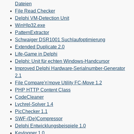
Dateien
File Read Checker
Delphi VM-Detection Unit
WinHlp32.exe
PatternExtractor
Schwaiger DSR1001 Suchlaufoptimierung
Extended Duplicate 2.0
Life-Game in Delphi
Delphi: Unit für echten Windows-Handcursor
Improved Delphi Hardware-Serialnumber-Generator
2.1
File Compare'n'move Utility FC-Move 1.2
PHP HTTP Content Class
CodeCleaner
Lychrel-Solver 1.4
PicChecker 1.1
SWF-(De)Compressor
Delphi Entwicklungsbeispiele 1.0
Keylogger 1.0