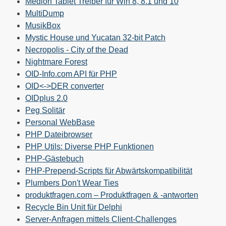
Medion Tablet Treiber für Win 8, 8.1 und 10
MultiDump
MusikBox
Mystic House und Yucatan 32-bit Patch
Necropolis - City of the Dead
Nightmare Forest
OID-Info.com API für PHP
OID<->DER converter
OIDplus 2.0
Peg Solitär
Personal WebBase
PHP Dateibrowser
PHP Utils: Diverse PHP Funktionen
PHP-Gästebuch
PHP-Prepend-Scripts für Abwärtskompatibilität
Plumbers Don't Wear Ties
produktfragen.com – Produktfragen & -antworten
Recycle Bin Unit für Delphi
Server-Anfragen mittels Client-Challenges