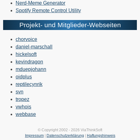
Nerd-Meme Generator
Spotify Remote Control Utility
Projekt- und Mitglieder-Webseiten
chorvoice
daniel-marschall
hickelsoft
kevindragon
mduepjohann
oidplus
reptilecynrik
svn
tropez
vwhois
webbase
© Copyright 2002 - 2026 ViaThinkSoft
Impressum
|
Datenschutzerklärung
|
Haftungshinweis