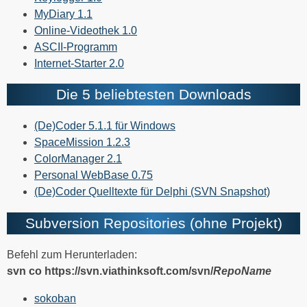
MyDiary 1.1
Online-Videothek 1.0
ASCII-Programm
Internet-Starter 2.0
Die 5 beliebtesten Downloads
(De)Coder 5.1.1 für Windows
SpaceMission 1.2.3
ColorManager 2.1
Personal WebBase 0.75
(De)Coder Quelltexte für Delphi (SVN Snapshot)
Subversion Repositories (ohne Projekt)
Befehl zum Herunterladen:
svn co https://svn.viathinksoft.com/svn/
RepoName
sokoban