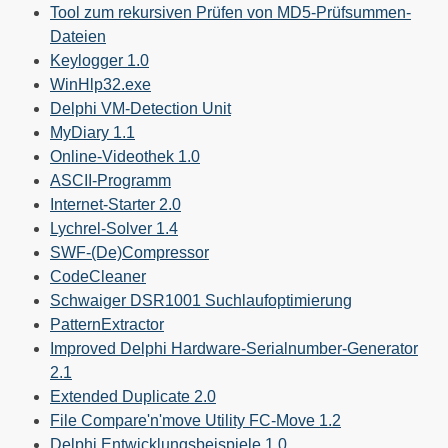
Tool zum rekursiven Prüfen von MD5-Prüfsummen-
Dateien
Keylogger 1.0
WinHlp32.exe
Delphi VM-Detection Unit
MyDiary 1.1
Online-Videothek 1.0
ASCII-Programm
Internet-Starter 2.0
Lychrel-Solver 1.4
SWF-(De)Compressor
CodeCleaner
Schwaiger DSR1001 Suchlaufoptimierung
PatternExtractor
Improved Delphi Hardware-Serialnumber-Generator
2.1
Extended Duplicate 2.0
File Compare'n'move Utility FC-Move 1.2
Delphi Entwicklungsbeispiele 1.0