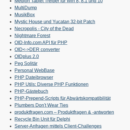
Medion Tablet Treiber für Win 8, 8.1 und 10
MultiDump
MusikBox
Mystic House und Yucatan 32-bit Patch
Necropolis - City of the Dead
Nightmare Forest
OID-Info.com API für PHP
OID<->DER converter
OIDplus 2.0
Peg Solitär
Personal WebBase
PHP Dateibrowser
PHP Utils: Diverse PHP Funktionen
PHP-Gästebuch
PHP-Prepend-Scripts für Abwärtskompatibilität
Plumbers Don't Wear Ties
produktfragen.com – Produktfragen & -antworten
Recycle Bin Unit für Delphi
Server-Anfragen mittels Client-Challenges