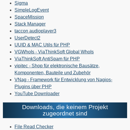
Sigma
SimpleLogEvent
SpaceMission
Stack Manager
taccon audioplayer3
UserDetect2
UUID & MAC Utils für PHP
VGWhoIs - ViaThinkSoft Global WhoIs
ViaThinkSoft AntiSpam für PHP
vipitec - Shop für elektronische Bausätze,
Komponenten, Bauteile und Zubehör
VNag - Framework für Entwicklung von Nagios-
Plugins über PHP
YouTube Downloader
Downloads, die keinem Projekt
zugeordnet sind
File Read Checker