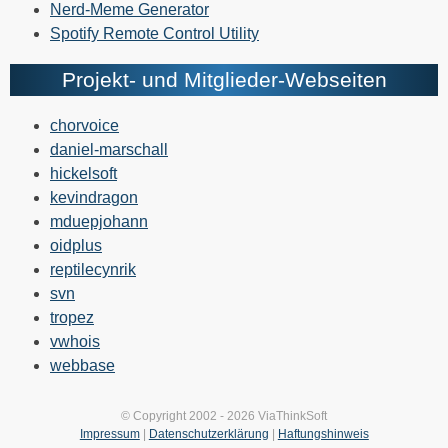
Nerd-Meme Generator
Spotify Remote Control Utility
Projekt- und Mitglieder-Webseiten
chorvoice
daniel-marschall
hickelsoft
kevindragon
mduepjohann
oidplus
reptilecynrik
svn
tropez
vwhois
webbase
© Copyright 2002 - 2026 ViaThinkSoft
Impressum
|
Datenschutzerklärung
|
Haftungshinweis