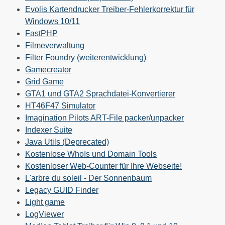
Evolis Kartendrucker Treiber-Fehlerkorrektur für
Windows 10/11
FastPHP
Filmeverwaltung
Filter Foundry (weiterentwicklung)
Gamecreator
Grid Game
GTA1 und GTA2 Sprachdatei-Konvertierer
HT46F47 Simulator
Imagination Pilots ART-File packer/unpacker
Indexer Suite
Java Utils (Deprecated)
Kostenlose WhoIs und Domain Tools
Kostenloser Web-Counter für Ihre Webseite!
L'arbre du soleil - Der Sonnenbaum
Legacy GUID Finder
Light game
LogViewer